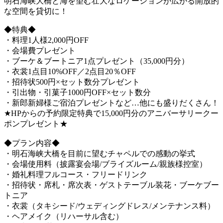
明石海峡大橋と海を望む壮大なロケーションが広がる開放的
な空間を貸切に！
◆特典◆
・料理1人様2,000円OFF
・会場費プレゼント
・ブーケ＆ブートニア1点プレゼント（35,000円分）
・衣裳1点目10%OFF／2点目20％OFF
・招待状500円×セット数分プレゼント
・引出物・引菓子1000円OFF×セット数分
・新郎新婦様ご宿泊プレゼントなど…他にも盛りだくさん！
★HPからの予約限定特典で15,000円分のアニバーサリークー
ポンプレゼント★
◆プラン内容◆
・明石海峡大橋を目前に望むチャペルでの感動の挙式
・会場使用料（披露宴会場/ブライズルーム/親族様控室）
・婚礼料理フルコース・フリードリンク
・招待状・席札・席次表・ゲストテーブル装花・ブーケブー
トニア
・衣裳（タキシード/ウェディングドレス/メンテナンス料）
・ヘアメイク（リハーサル含む）