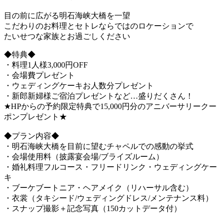
目の前に広がる明石海峡大橋を一望
こだわりのお料理とセトレならではのロケーションで
たいせつな家族とお過ごしください
◆特典◆
・料理1人様3,000円OFF
・会場費プレゼント
・ウェディングケーキお人数分プレゼント
・新郎新婦様ご宿泊プレゼントなど…盛りだくさん！
★HPからの予約限定特典で15,000円分のアニバーサリークー
ポンプレゼント★
◆プラン内容◆
・明石海峡大橋を目前に望むチャペルでの感動の挙式
・会場使用料（披露宴会場/ブライズルーム）
・婚礼料理フルコース・フリードリンク・ウェディングケー
キ
・ブーケブートニア・ヘアメイク（リハーサル含む）
・衣裳（タキシード/ウェディングドレス/メンテナンス料）
・スナップ撮影＋記念写真（150カットデータ付）