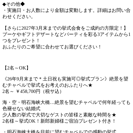
◆その他◆
・実施日・お人数により金額は変動します。詳細はお問い合
わせください。
【さらに2027年3月末までの挙式会食をご成約の方限定！】
ブーケやギフトデザートなどパーティを彩る3アイテムから1
つをプレゼント！
おふたりのご希望に合わせてお選びください！
【2名～OK】
《26年9月末まで＊土日祝も実施可◎挙式プラン》絶景を望
むチャペルで挙式をお考えのおふたりへ★
2名～
￥458,700円（税サ込）
海・空・明石海峡大橋…絶景を望むチャペルで何年経っても
色褪せない結婚式
少人数の挙式で大切なゲストの皆様と素敵な時間を★
2名様～挙式OK！新郎新婦様ご宿泊プレゼント付き！
・明石海峡大橋を目前に望むチャペルでの感動の挙式