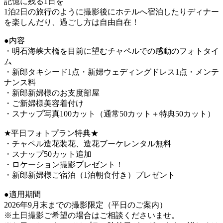
記憶に残る1日を
1泊2日の旅行のように撮影後にホテルへ宿泊したりディナー
を楽しんだり、過ごし方は自由自在！
●内容
・明石海峡大橋を目前に望むチャペルでの感動のフォトタイ
ム
・新郎タキシード1点・新婦ウェディングドレス1点・メンテ
ナンス料
・新郎新婦様のお支度部屋
・ご新婦様美容着付け
・スナップ写真100カット（通常50カット＋特典50カット）
★平日フォトプラン特典★
・チャペル造花装花、造花ブーケレンタル無料
・スナップ50カット追加
・ロケーション撮影プレゼント！
・新郎新婦様ご宿泊（1泊朝食付き）プレゼント
●適用期間
2026年9月末までの撮影限定（平日のご案内）
※土日撮影ご希望の場合はご相談くださいませ。