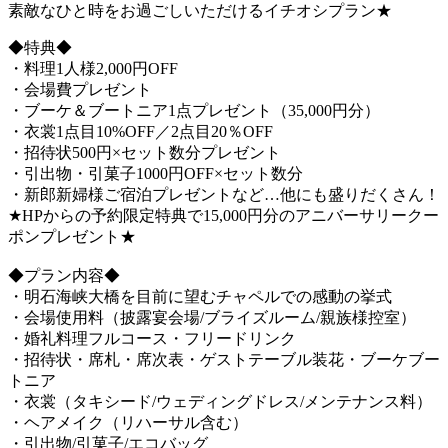
素敵なひと時をお過ごしいただけるイチオシプラン★
◆特典◆
・料理1人様2,000円OFF
・会場費プレゼント
・ブーケ＆ブートニア1点プレゼント（35,000円分）
・衣裳1点目10%OFF／2点目20％OFF
・招待状500円×セット数分プレゼント
・引出物・引菓子1000円OFF×セット数分
・新郎新婦様ご宿泊プレゼントなど…他にも盛りだくさん！
★HPからの予約限定特典で15,000円分のアニバーサリークー
ポンプレゼント★
◆プラン内容◆
・明石海峡大橋を目前に望むチャペルでの感動の挙式
・会場使用料（披露宴会場/ブライズルーム/親族様控室）
・婚礼料理フルコース・フリードリンク
・招待状・席札・席次表・ゲストテーブル装花・ブーケブー
トニア
・衣裳（タキシード/ウェディングドレス/メンテナンス料）
・ヘアメイク（リハーサル含む）
・引出物/引菓子/エコバッグ