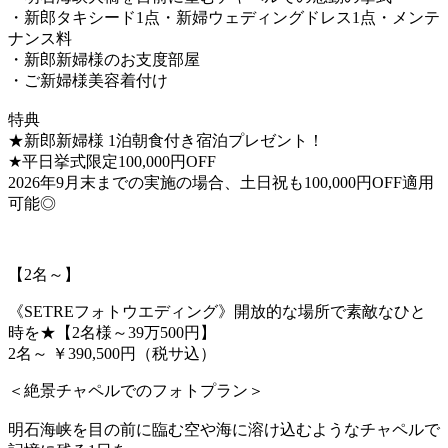
・新郎タキシード1点・新婦ウェディングドレス1点・メンテ
ナンス料
・新郎新婦様のお支度部屋
・ご新婦様美容着付け
特典
★新郎新婦様 1泊朝食付き宿泊プレゼント！
★平日挙式限定100,000円OFF
2026年9月末までの実施の場合、土日祝も100,000円OFF適用
可能◎
【2名～】
《SETREフォトウエディング》開放的な場所で素敵なひと
時を★【2名様～39万500円】
2名～
￥390,500円（税サ込）
＜絶景チャペルでのフォトプラン＞
明石海峡を目の前に臨む空や海に溶け込むようなチャペルで