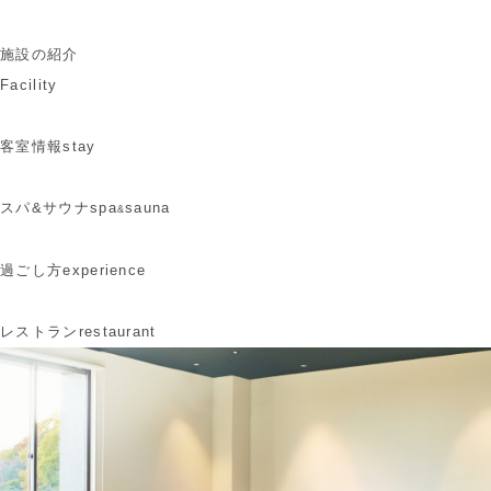
施設の紹介
Facility
客室情報
stay
スパ&サウナ
spa
sauna
&
過ごし方
experience
レストラン
restaurant