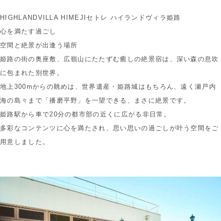
HIGHLANDVILLA HIMEJI
セトレ ハイランドヴィラ姫路
心を満たす過ごし
空間と絶景が出逢う場所
姫路の街の奥座敷、広嶺山にたたずむ癒しの絶景宿は、深い森の息吹
に包まれた別世界。
地上300mからの眺めは、世界遺産・姫路城はもちろん、遠く瀬戸内
海の島々まで「播磨平野」を一望できる、まさに絶景です。
姫路駅から車で20分の都市部の近くに広がる非日常。
多彩なコンテンツに心を満たされ、思い思いの過ごしが叶う空間をご
用意しました。