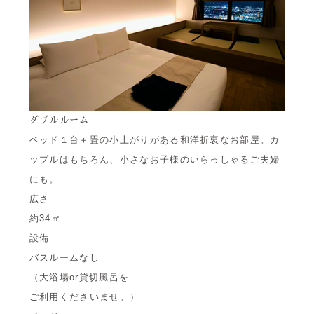
ダブルルーム
ベッド１台＋畳の小上がりがある和洋折衷なお部屋。カ
ップルはもちろん、小さなお子様のいらっしゃるご夫婦
にも。
広さ
約34㎡
設備
バスルームなし
（大浴場or貸切風呂を
ご利用くださいませ。）