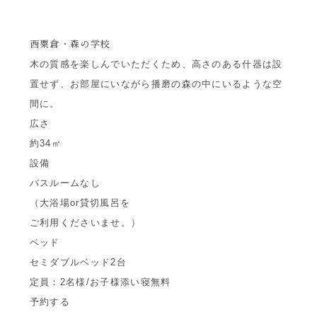
西粟倉・森の学校
木の質感を楽しんでいただくため、高さのある什器は設
置せず、お部屋にいながら播磨の森の中にいるような空
間に。
広さ
約34㎡
設備
バスルームなし
（大浴場or貸切風呂を
ご利用くださいませ。）
ベッド
セミダブルベッド2台
定員：2名様/お子様添い寝無料
予約する