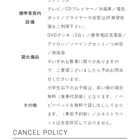
ングテラス
テレビ／CDプレイヤー／冷蔵庫／電気
標準客室内
ポット／ドライヤー※浴室は2F展望浴
設備
場をご利用下さい。
DVDデッキ（2台）／携帯電話充電器／
アイロン／ソーイングセット／つめ切
／加湿器
貸出備品
※いずれも数量に限りがありますの
で、ご要望ございましたら予めお問合
せくださいませ。
小学生以下のお子様は、添い寝の場合
無料（食事代別途）となります。／ベ
その他
ビーベッドを無料で貸し出ししており
ます。（事前予約制）／エキストラベ
ットは全室対応しておりません。
CANCEL POLICY