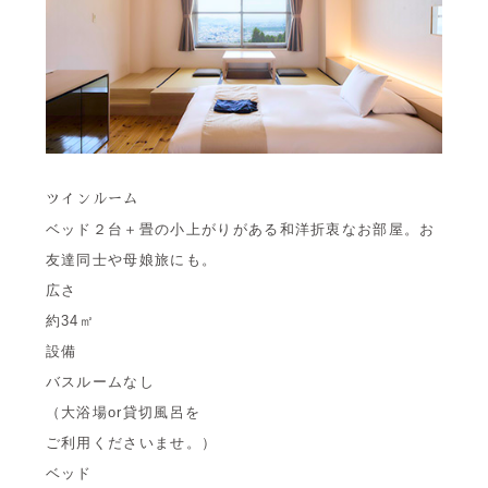
ツインルーム
ベッド２台＋畳の小上がりがある和洋折衷なお部屋。お
友達同士や母娘旅にも。
広さ
約34㎡
設備
バスルームなし
（大浴場or貸切風呂を
ご利用くださいませ。）
ベッド