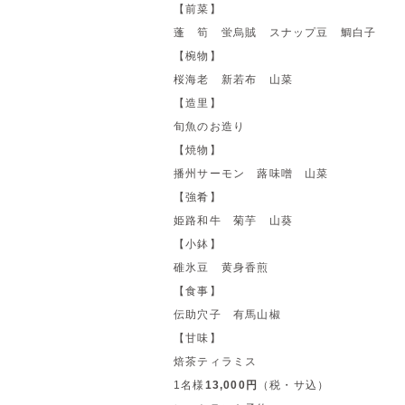
【前菜】
蓬 筍 蛍烏賊 スナップ豆 鯛白子
【椀物】
桜海老 新若布 山菜
【造里】
旬魚のお造り
【焼物】
播州サーモン 蕗味噌 山菜
【強肴】
姫路和牛 菊芋 山葵
【小鉢】
碓氷豆 黄身香煎
【食事】
伝助穴子 有馬山椒
【甘味】
焙茶ティラミス
1名様
13,000円
（税・サ込）