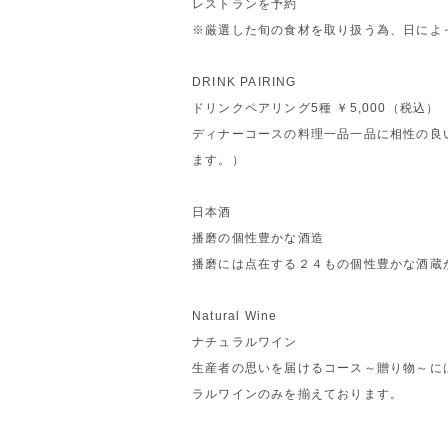
レストランを予約
※厳選した旬の食材を取り扱う為、日によ
DRINK PAIRING
ドリンクペアリング5種 ￥5,000
（税込）
ディナーコースの料理一品一品に相性の良
ます。）
日本酒
播磨の個性豊かな酒造
播磨には点在する２４もの個性豊かな酒蔵
Natural Wine
ナチュラルワイン
生産者の思いを届けるコース～贈り物～に
ラルワインのみを揃えております。