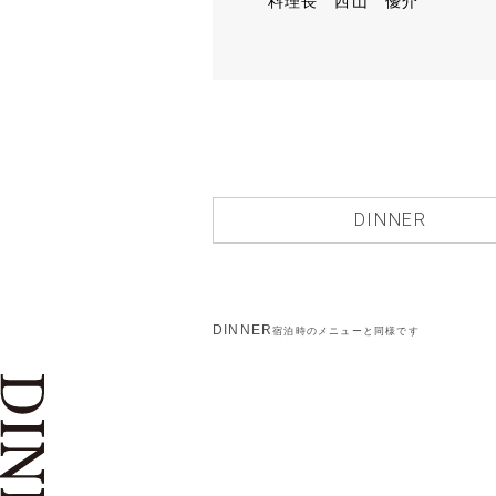
料理長 西山 優介
DINNER
DINNER
宿泊時のメニューと同様です