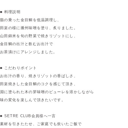
■ 料理説明
脂の乗った金目鯛を低温調理し、
田楽の様に播州味噌を塗り、炙りました。
山田錦米を旬の野菜で焼きリゾットにし、
金目鯛の出汁と飲むお出汁で
お茶漬けにアレンジしました。
■ こだわりポイント
お出汁の香り、焼きリゾットの香ばしさ、
田楽焼きした金目鯛のコクを感じて頂き、
淵に塗られた木の芽味噌のピューレを溶かしながら
味の変化を楽しんで頂きたいです。
■ SETRE CLUB会員様へ一言
素材を引きたたせ、ご家庭でも炊いたご飯で