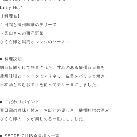
Entry No.4
【料理名】
百日鶏と播州味噌のテリーヌ
～柴山さんの西洋野菜
さくら卵と鳴門オレンジのソース～
■ 料理説明
約百日間かけて飼育された、甘みのある播州百日鶏を
播州味噌とニンニクでマリネし、皮目をパリっと焼き、
日本酒と飲むお出汁を使ってテリーヌにしました。
■ こだわりポイント
百日鶏の旨味と甘み、お出汁の優しさ、播州味噌の深み、
さくら卵のコクが楽しめる一皿にしました。
■ SETRE CLUB会員様へ一言