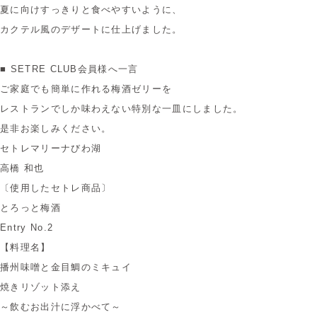
夏に向けすっきりと食べやすいように、
カクテル風のデザートに仕上げました。
■ SETRE CLUB会員様へ一言
ご家庭でも簡単に作れる梅酒ゼリーを
レストランでしか味わえない特別な一皿にしました。
是非お楽しみください。
セトレマリーナびわ湖
高橋 和也
〔使用したセトレ商品〕
とろっと梅酒
Entry No.2
【料理名】
播州味噌と金目鯛のミキュイ
焼きリゾット添え
～飲むお出汁に浮かべて～