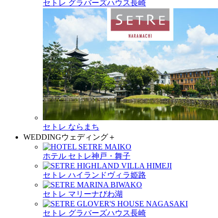
セトレ グラバーズハウス長崎
セトレ ならまち
WEDDING
ウェディング
＋
ホテル セトレ神戸・舞子
セトレ ハイランドヴィラ姫路
セトレ マリーナびわ湖
セトレ グラバーズハウス長崎