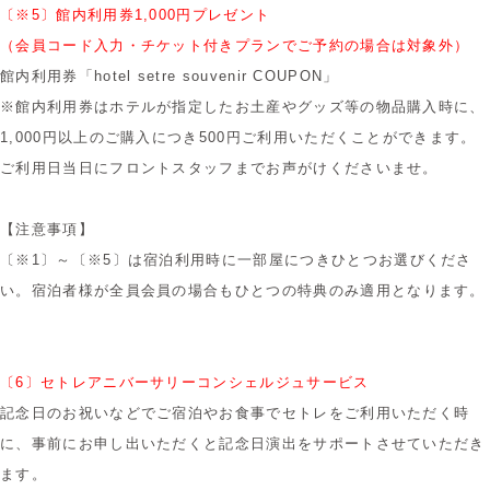
〔※5〕館内利用券1,000円プレゼント
（会員コード入力・チケット付きプラン
でご予約の場合は対象外）
館内利用券「hotel setre souvenir COUPON」
※館内利用券はホテルが指定したお土産やグッズ等の物品購入時に、
1,000円以上のご購入につき500円ご利用いただくことができます。
ご利用日当日にフロントスタッフまでお声がけくださいませ。
【注意事項】
〔※1〕～〔※5〕は
宿泊利用時に一部屋につき
ひとつお選びくださ
い。
宿泊者様が全員会員の場合も
ひとつの特典のみ適用となります。
〔6〕セトレアニバーサリーコンシェルジュサービス
記念日のお祝いなどでご宿泊やお食事でセトレをご利用いただく時
に、事前にお申し出いただくと記念日演出をサポートさせていただき
ます。