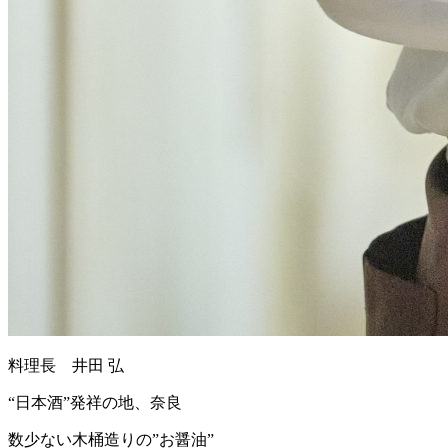
料理長 井田 弘
“日本酒”発祥の地、奈良
数少ない木桶造りの”お醤油”