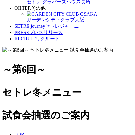
セトレ グラバーズハウス長崎
OHTER
その他
＋
ガーデンシティクラブ大阪
SETRE journey
セトレジャーニー
PRESS
プレスリリース
RECRUIT
リクルート
～第6回～
セトレ冬メニュー
試食会抽選のご案内
TOP