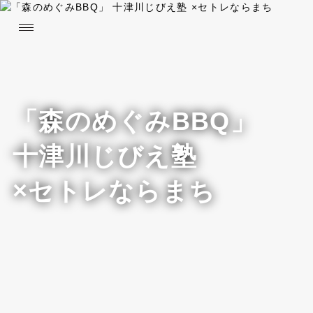
「森のめぐみBBQ」
十津川じびえ塾
×セトレならまち