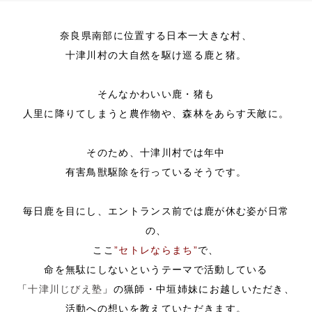
奈良県南部に位置する日本一大きな村、
十津川村の大自然を駆け巡る鹿と猪。
そんなかわいい鹿・
猪も
人里に降りてしまうと農作物や、森林をあらす天敵に。
そのため、十津川村では年中
有害鳥獣駆除を行っているそうです。
毎日鹿を目にし、エントランス前では鹿が休む姿が日常
の、
ここ
”セトレならまち”
で、
命を無駄にしないというテーマで活動している
「
十津川じびえ塾
」の猟師・中垣姉妹にお越しいただき、
活動への想いを教えていただきます。