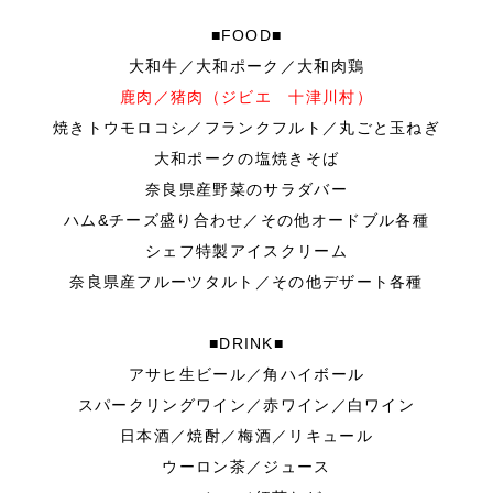
■FOOD■
大和牛／大和ポーク／大和肉鶏
鹿肉／猪肉（ジビエ 十津川村）
焼きトウモロコシ／フランクフルト／丸ごと玉ねぎ
大和ポークの塩焼きそば
奈良県産野菜のサラダバー
ハム&チーズ盛り合わせ／その他オードブル各種
シェフ特製アイスクリーム
奈良県産フルーツタルト／その他デザート各種
■DRINK■
アサヒ⽣ビール／角ハイボール
スパークリングワイン／⾚ワイン／⽩ワイン
⽇本酒／焼酎／梅酒／リキュール
ウーロン茶／ジュース