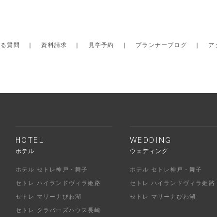
ある質問
｜
資料請求
｜
見学予約
｜
プランナーブログ
｜
ア
HOTEL
WEDDING
ホテル
ウェディング
ホテル セトレ神戸・舞子
ホテル セトレ神戸・舞子
セトレ ハイランドヴィラ姫路
セトレ ハイランドヴィラ姫路
セトレ マリーナびわ湖
セトレ マリーナびわ湖
セトレ グラバーズハウス長崎