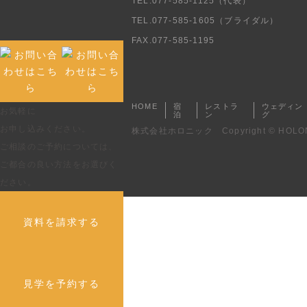
TEL.
077-585-1125
（代表）
TEL.
077-585-1605
（ブライダル）
FAX.077-585-1195
HOME
宿
レストラ
ウェディン
お気軽に
泊
ン
グ
お申し込みください。
株式会社ホロニック
Copyright © HOLONIC 
ご相談のご予約については、
ご都合の良い方法をお選びく
ださい。
資料を請求する
見学を予約する