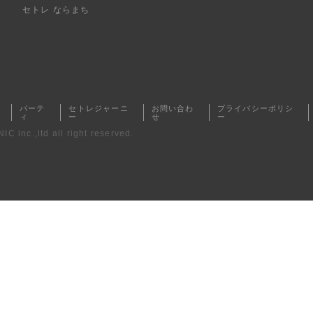
セトレ ならまち
パーテ
セトレジャーニ
お問い合わ
プライバシーポリシ
ィ
ー
せ
ー
inc.,ltd all right reserved.