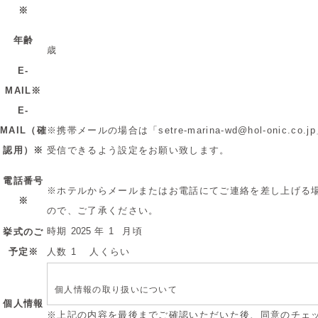
※
年齢
歳
E-
MAIL※
E-
MAIL（確
※携帯メールの場合は「setre-marina-wd@hol-onic.c
認用）※
受信できるよう設定をお願い致します。
電話番号
※ホテルからメールまたはお電話にてご連絡を差し上げる
※
ので、ご了承ください。
時期
年
月頃
挙式のご
予定※
人数
人くらい
個人情報の取り扱いについて
個人情報
※上記の内容を最後までご確認いただいた後、同意のチェ
●個人情報取扱事業者の名称・氏名