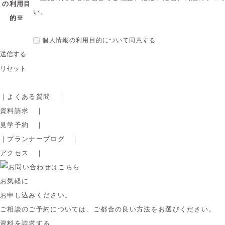
の利用目
株式会社ホロニック
い。
的※
代表取締役 長田 一郎
●個人情報保護管理者、所属、連絡先
個人情報の利用目的について同意する
経営管理本部 本部長
電話番号：078-858-6908
受付時間：平日10:00～18:00
●個人情報の利用目的
お送りいただいた個人情報は、お問合せに関する連絡のため
｜
よくある質問
｜
す。
資料請求
｜
●個人情報の第三者提供について
見学予約
｜
お送りいただいた個人情報は、第三者への提供はいたしませ
｜
プランナーブログ
｜
●個人情報の委託について
アクセス
｜
お送りいただいた個人情報の取扱いの委託を行うことがあり
する場合は、当社が規定する個人情報管理基準を満たす先を
い、適切な取扱いが行われるよう監督します。
お気軽に
お申し込みください。
●個人情報の提供の任意性について
個人情報のご提供についてはご本人の任意となりますが、ご
ご相談のご予約については、ご都合の良い方法をお選びください。
項目がある場合、ご希望に沿った対応ができない場合があり
資料を請求する