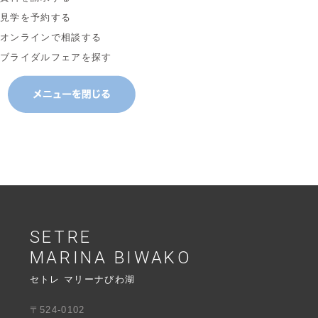
●保有個人データまたは第三者提供記録に関する開示等の請求
見学を予約する
案内
オンラインで相談する
当社で保有する個人データに関して、ご本人様又はその代理
報の開示等（利用目的の通知、開示、内容の訂正、追加又は
ブライダルフェアを探す
止、消去及び第三者への提供の停止の請求）及び第三者提供
につきましては、下記の【個人情報の関するお問合せ窓口】
ただきます。
●個人情報に関するお問合せ窓口
個人情報の取扱いについての苦情・相談、問合せ、開示等の
【個人情報の取扱いおよび苦情に関する窓口】までお申し出
窓口の名
株式会社ホロニック 個人情報の取扱いお
称
る窓口
連絡先
〒658-0032
SETRE
兵庫県神戸市東灘区向洋町中6-9 神戸フ
MARINA BIWAKO
ト10F
電話番号：078-858-6908
セトレ マリーナびわ湖
受付時間：平日10:00～18:00
〒524-0102