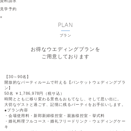
資料請求
見学予約
×
PLAN
プラン
お得なウエディングプランを
ご用意しております
【30～90名】
開放的なパーティルームで叶える【バンケットウェディングプラ
ン】
50名
￥1,786,978円（税サ込）
時間とともに移り変わる景色もおもてなし、そして思い出に。
大切なゲストと過ごす、記憶に残るパーティをお手伝いします。
●プラン内容
・会場使用料・新郎新婦様控室・親族様控室・挙式料
・婚礼料理フルコース・婚礼フリードリンク・ウェディングケー
キ