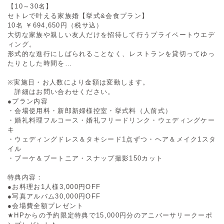
【10～30名】
セトレで叶える家族婚【挙式&会食プラン】
10名
￥694,650円（税サ込）
大切な家族や親しい友人だけを招待して行うプライベートウエデ
ィング。
形式的な進行にしばられることなく、レストランを貸切ってゆっ
たりとした時間を…
※実施日・お人数により金額は変動します。
詳細はお問い合わせください。
●プラン内容
・会場使用料・新郎新婦様控室・挙式料（人前式）
・婚礼料理フルコース・婚礼フリードリンク・ウェディングケー
キ
・ウェディングドレス＆タキシード1点ずつ・ヘア＆メイク1スタ
イル
・ブーケ＆ブートニア・スナップ撮影150カット
特典内容：
●お料理お1人様3,000円OFF
●写真アルバム30,000円OFF
●会場費全額プレゼント
★HPからの予約限定特典で15,000円分のアニバーサリークーポ