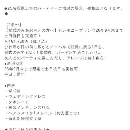
◆25名様以上でのパーティーご検討の場合、要相談となります。
◆
【2名〜】
【挙式のみをお考えの方へ】セレモニープラン◇26年9月末まで
土日祝日も実施可！
￥464,750円（税サ込）
びわ湖が目の前に広がるチャペルで記憶に残る1日を。
挙式のみでもOK！挙式後、ガーデンで過ごしたり…
友人とのパーティを楽しんだり、アレンジは自由自在！
●適用期間
26年9月末まで限定で土日祝日も実施可！
平日：通年
●内容
・挙式料
・ウェディングドレス
・タキシード
・衣装メンテナンス料金
・ヘア＆メイク1スタイル（お支度まで）
・新郎新婦様支度室
★更にお得な特典あり★