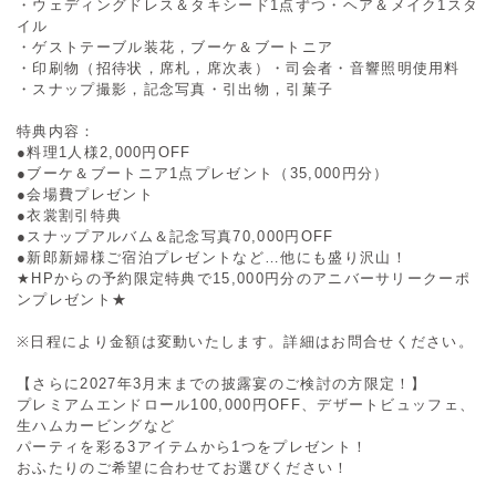
・ウェディングドレス＆タキシード1点ずつ・ヘア＆メイク1スタ
イル
・ゲストテーブル装花，ブーケ＆ブートニア
・印刷物（招待状，席札，席次表）・司会者・音響照明使用料
・スナップ撮影，記念写真・引出物，引菓子
特典内容：
●料理1人様2,000円OFF
●ブーケ＆ブートニア1点プレゼント（35,000円分）
●会場費プレゼント
●衣裳割引特典
●スナップアルバム＆記念写真70,000円OFF
●新郎新婦様ご宿泊プレゼントなど…他にも盛り沢山！
★HPからの予約限定特典で15,000円分のアニバーサリークーポ
ンプレゼント★
※日程により金額は変動いたします。詳細はお問合せください。
【さらに2027年3月末までの披露宴のご検討の方限定！】
プレミアムエンドロール100,000円OFF、デザートビュッフェ、
生ハムカービングなど
パーティを彩る3アイテムから1つをプレゼント！
おふたりのご希望に合わせてお選びください！