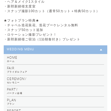
・ヘア＆メイク1スタイル
・新郎新婦様支度室
・スナップ撮影100カット（通常50カット＋特典50カット）
★フォトプラン特典★
・チャペル造花装花、造花ブーケレンタル無料
・スナップ50カット追加
・ロケーション撮影プレゼント！
・新郎新婦様ご宿泊（1泊朝食付き）プレゼント
WEDDING MENU
HOME
ホーム
FAIR
ブライダルフェア
CEREMONY
セレモニー
PARTY
パーティ会場
PLAN
プラン