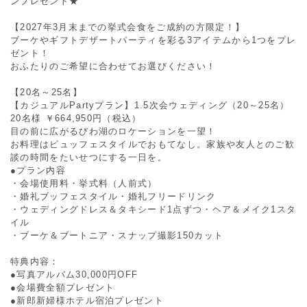
ンプレゼント★
【2027年3月末までの挙式会食をご成約の方限定！】
ブーケやギフトデザートパーティを彩る3アイテムから1つをプレ
ゼント！
おふたりのご希望に合わせてお選びください！
【20名～25名】
【カジュアルPartyプラン】1.5次会ウェディング（20～25名）
20名様
￥664,950円（税込）
目の前に広がるびわ湖のロケーションを一望！
お料理はビュッフェスタイルでおもてなし。家族や友人とのご歓
談の時間をたいせつにする一日を。
●プラン内容
・会場使用料・挙式料（人前式）
・婚礼ブッフェスタイル・婚礼フリードリンク
・ウェディングドレス＆タキシード1点ずつ・ヘア＆メイク1スタ
イル
・ブーケ＆ブートニア・スナップ撮影150カット
特典内容：
●写真アルバム30,000円OFF
●会場費全額プレゼント
●新郎新婦様ホテル宿泊プレゼント